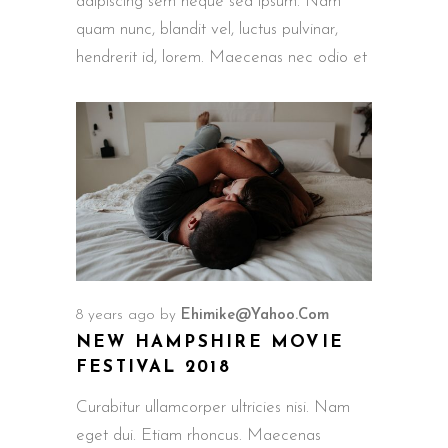
adipiscing sem neque sed ipsum. Nam
quam nunc, blandit vel, luctus pulvinar,
hendrerit id, lorem. Maecenas nec odio et
8 years ago
by
Ehimike@yahoo.com
NEW HAMPSHIRE MOVIE
FESTIVAL 2018
Curabitur ullamcorper ultricies nisi. Nam
eget dui. Etiam rhoncus. Maecenas