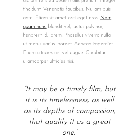
dictum felis eu pede mollis pretium. Integer
tincidunt. Venenatis faucibus. Nullam quis
ante. Etiam sit amet orci eget eros.
Nam
quam nunc
blandit vel, luctus pulvinar,
hendrerit id, lorem. Phasellus viverra nulla
ut metus varius laoreet. Aenean imperdiet.
Etiam ultricies nisi vel augue. Curabitur
ullamcorper ultricies nisi.
“It may be a timely film, but
it is its timelessness, as well
as its depths of compassion,
that qualify it as a great
one.”